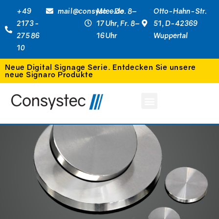
+49
mail@consystec.de
Mo.–Do. 8–
Otto-Hahn-Str.
2173 -
17 Uhr, Fr. 8–
51, D-42369
275 86
16 Uhr
Wuppertal
10
Neue Digital Signage Serie. Entdecken Sie unsere
neue Signaro Produkte