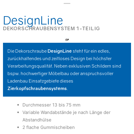
DesignLine
DEKORSCHRAUBENSYSTEM 1-TEILIG
Die Dekorschraube
DesignLine
steht für ein edles,
zurückhaltendes und zeitloses Design bei höchster
Verarbeitungsqualität. Neben exklusiven Schildern sind
bspw. hochwertiger Möbelbau oder anspruchsvoller
Ladenbau Einsatzgebiete dieses
Zierkopfschraubensystems
.
Durchmesser 13 bis 75 mm
Variable Wandabstände je nach Länge der
Abstandhülse
2 flache Gummischeiben