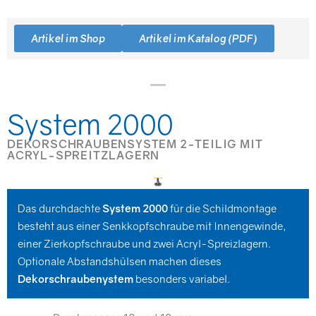
Artikel im Shop
Artikel im Katalog (PDF)
System 2000
DEKORSCHRAUBENSYSTEM 2-TEILIG MIT
ACRYL-SPREITZLAGERN
Das durchdachte
System 2000
für die Schildmontage
besteht aus einer Senkkopfschraube mit Innengewinde,
einer Zierkopfschraube und zwei Acryl-Spreizlagern.
Optionale Abstandshülsen machen dieses
Dekorschraubenystem
besonders variabel.