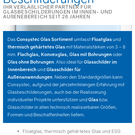
IHR VERLÄßLICHER PARTNER FÜR
GLASBESCHILDERUNGEN IM INNEN- UND
AUßENEBEREICH SEIT 26 JAHREN
Das
Consystec Glas Sortiment
umfasst
Floatglas
und
thermisch gehärtetes Glas
mit Materialstärken von 3 – 8
mm.
Flachglas, Konvexglas, Glas mit Bohrungen
oder
Glas ohne Bohrungen
. Also ideal für
Glasschilder im
Innenbereich
und
Glasschilder für
Außenanwendungen
. Neben den Standardgrößen kann
Consystec, aufgrund der jahrzehntelangen Erfahrung mit
Glasbeschilderungen, auch bei der Realisierung
individueller Projekte unterstützen und
Glas
bzw.
Glasschilder in allen technisch realisierbaren Größen,
Formen und Beschaffenheiten liefern.
Floatglas, thermisch gehärtetes Glas und ESG