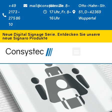
+49
mail@consystec.de
Mo.–Do. 8–
Otto-Hahn-Str.
2173 -
17 Uhr, Fr. 8–
51, D-42369
275 86
16 Uhr
Wuppertal
10
Neue Digital Signage Serie. Entdecken Sie unsere
neue Signaro Produkte